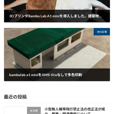
3DプリンタBambu Lab A1 miniを導入しました。建築物の簡易模型製作
2025年12月29日
次の記事
bambulab a1 miniをAMS-liteなしで多色印刷
2026年2月28日
最近の投稿
小型無人機等飛行禁止法の改正法が成
未分類
立。概要・関連情報について