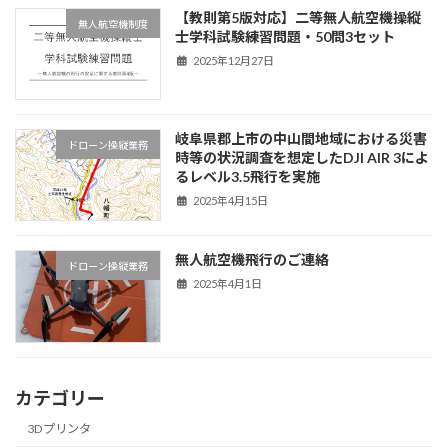
【教則第5版対応】二等無人航空機操縦
無人航空機制度
士学科試験練習問題・50問3セット
2025年12月27日
岐阜県郡上市の中山間地域における災害
ドローン操縦業務
時等の状況調査を想定したDJI AIR 3によ
るレベル3.5飛行を実施
2025年4月15日
無人航空機飛行のご連絡
ドローン操縦業務
2025年4月1日
カテゴリー
3Dプリンタ